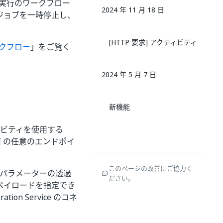
期実行のワークフロー
2024 年 11 月 18 日
ジョブを一時停止し、
[HTTP 要求] アクティビティ
ワークフロー
」をご覧く
2024 年 5 月 7 日
新機能
ィビティを使用する
I の任意のエンドポイ
このページの改善にご協力く
 パラメーターの透過
ださい。
 ペイロードを指定でき
ion Service のコネ