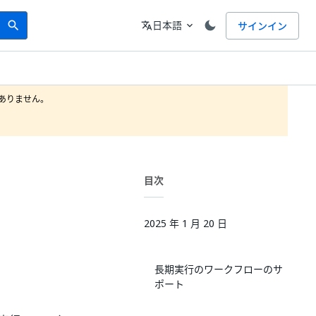
Search
言語
日本語
サインイン
search
translate
expand_more
りません。

目次
2025 年 1 月 20 日
長期実行のワークフローのサ
ポート