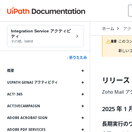
Open
ホーム
アク
Drop
Integration Service アクティビ
to
ティ
choo
このコ
その他
·
latest
重要 :
produ
新しいコ
- 折りたたみ
概要
リリース
UIPATH GENAI アクティビティ
Zoho Mai
ACT! 365
ACTIVECAMPAIGN
2025 年 1 
ADOBE ACROBAT SIGN
長期実行の
ADOBE PDF SERVICES