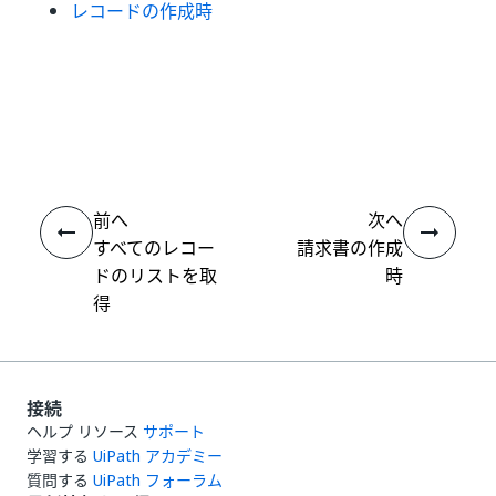
レコードの作成時
いい
はい
thumb_up
thumb_down
え
前へ
次へ
すべてのレコー
請求書の作成
ドのリストを取
時
得
接続
ヘルプ リソース
サポート
学習する
UiPath アカデミー
質問する
UiPath フォーラム