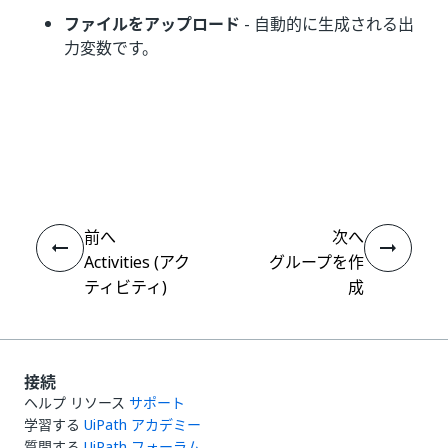
ファイルをアップロード
- 自動的に生成される出
力変数です。
いい
はい
thumb_up
thumb_down
え
前へ
次へ
Activities (アク
グループを作
ティビティ)
成
接続
ヘルプ リソース
サポート
学習する
UiPath アカデミー
質問する
UiPath フォーラム