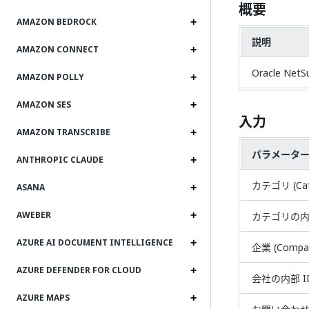
概要
AMAZON BEDROCK
説明
AMAZON CONNECT
Oracle 
AMAZON POLLY
AMAZON SES
入力
AMAZON TRANSCRIBE
パラメータ
ANTHROPIC CLAUDE
カテゴリ (Cat
ASANA
AWEBER
カテゴリの内部
AZURE AI DOCUMENT INTELLIGENCE
企業 (Compa
AZURE DEFENDER FOR CLOUD
会社の内部 I
AZURE MAPS