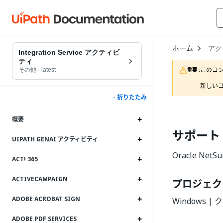
Open
ホーム
アク
Drop
Integration Service アクティビ
to
ティ
choo
このコ
その他
·
latest
重要 :
produ
新しいコ
- 折りたたみ
概要
サポート
UIPATH GENAI アクティビティ
Oracle N
ACT! 365
ACTIVECAMPAIGN
プロジェク
ADOBE ACROBAT SIGN
Windows 
ADOBE PDF SERVICES