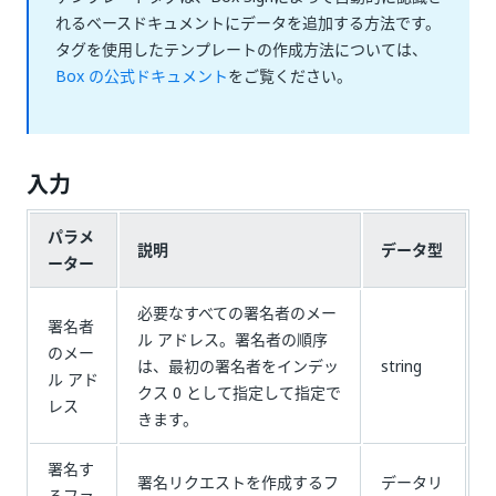
れるベースドキュメントにデータを追加する方法です。
タグを使用したテンプレートの作成方法については、
Box の公式ドキュメント
をご覧ください。
入力
パラメ
説明
データ型
ーター
必要なすべての署名者のメー
署名者
ル アドレス。署名者の順序
のメー
は、最初の署名者をインデッ
string
ル アド
クス 0 として指定して指定で
レス
きます。
署名す
署名リクエストを作成するフ
データリ
るファ