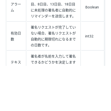
アラー
目、8日目、13日目、18日目
Boolean
ム
に未処理の署名者に自動的に
リマインダーを送信します。
署名リクエストが完了してい
有効日
ない場合、署名リクエストが
int32
数
自動的に期限切れになるまで
の日数です。
署名者が名前を入力して署名
テキス
できるかどうかを決定します
ト署名
(テキスト署名)。無効にする
Boolean
は有効
と、描画またはアップロード
ですか
された署名のみが許可されま
す。
外部システムで署名リクエス
外部
トを参照するために使用され
string
ID
る識別子。