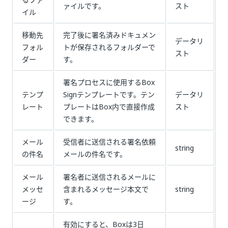
ァイルです。
スト
イル
移動先
完了後に署名済みドキュメン
データリ
フォル
トが保存されるフォルダーで
スト
ダー
す。
署名プロセスに使用するBox
テンプ
Signテンプレートです。テン
データリ
レート
プレートはBox内で直接作成
スト
できます。
メール
受信者に送信される署名依頼
string
の件名
メールの件名です。
メール
署名者に送信されるメールに
メッセ
含まれるメッセージ本文で
string
ージ
す。
有効にすると、Boxは3日