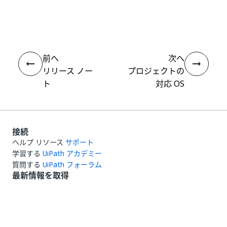
いい
はい
thumb_up
thumb_down
え
前へ
次へ
リリース ノー
プロジェクトの
ト
対応 OS
接続
ヘルプ リソース
サポート
学習する
UiPath アカデミー
質問する
UiPath フォーラム
最新情報を取得