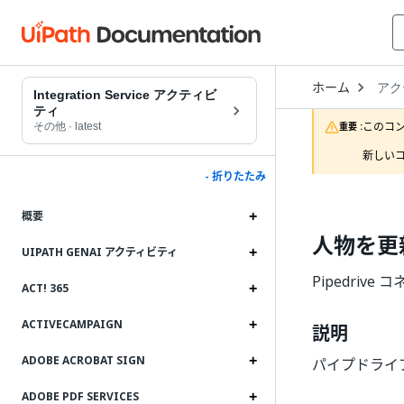
Open
ホーム
アク
Drop
Integration Service アクティビ
to
ティ
choo
このコ
その他
·
latest
重要 :
produ
新しいコ
- 折りたたみ
概要
人物を更
UIPATH GENAI アクティビティ
Pipedriv
ACT! 365
ACTIVECAMPAIGN
説明
ADOBE ACROBAT SIGN
パイプドライブ
ADOBE PDF SERVICES