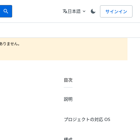
Search
言語
日本語
サインイン
search
translate
expand_more
りません。

目次
説明
プロジェクトの対応 OS
構成