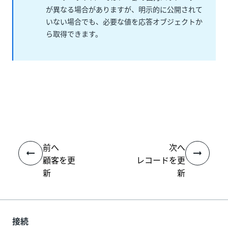
が異なる場合がありますが、明示的に公開されて
いない場合でも、必要な値を応答オブジェクトか
ら取得できます。
いい
はい
thumb_up
thumb_down
え
前へ
次へ
顧客を更
レコードを更
新
新
接続