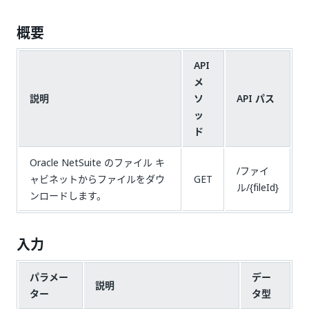
概要
API
メ
説明
ソ
API パス
ッ
ド
Oracle NetSuite のファイル キ
/ファイ
ャビネットからファイルをダウ
GET
ル/{fileId}
ンロードします。
入力
パラメー
デー
説明
ター
タ型