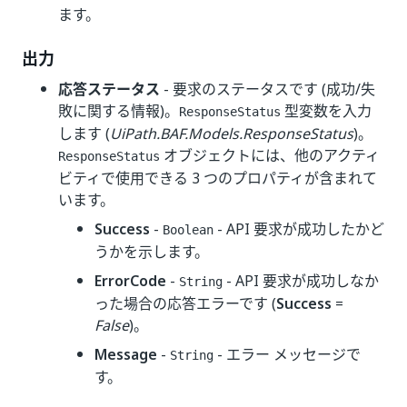
ます。
出力
応答ステータス
- 要求のステータスです (成功/失
敗に関する情報)。
型変数を入力
ResponseStatus
します (
UiPath.BAF.Models.ResponseStatus
)。
オブジェクトには、他のアクティ
ResponseStatus
ビティで使用できる 3 つのプロパティが含まれて
います。
Success
-
- API 要求が成功したかど
Boolean
うかを示します。
ErrorCode
-
- API 要求が成功しなか
String
った場合の応答エラーです (
Success
=
False
)。
Message
-
- エラー メッセージで
String
す。