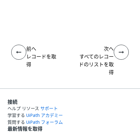
いい
はい
thumb_up
thumb_down
え
前へ
次へ
レコードを取
すべてのレコー
得
ドのリストを取
得
接続
ヘルプ リソース
サポート
学習する
UiPath アカデミー
質問する
UiPath フォーラム
最新情報を取得