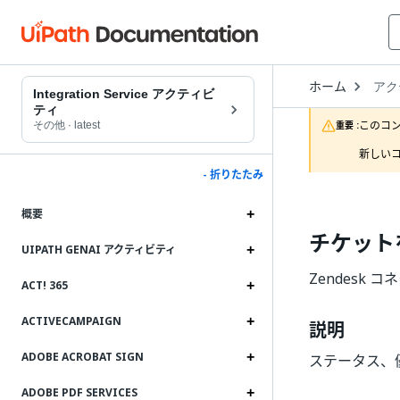
Open
ホーム
アク
Drop
Integration Service アクティビ
to
ティ
choo
このコ
その他
·
latest
重要 :
produ
新しいコ
- 折りたたみ
概要
チケット
UIPATH GENAI アクティビティ
Zendesk 
ACT! 365
ACTIVECAMPAIGN
説明
ADOBE ACROBAT SIGN
ステータス、
ADOBE PDF SERVICES