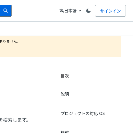
Search
言語
日本語
サインイン
search
translate
expand_more
りません。

目次
説明
プロジェクトの対応 OS
を検索します。
構成