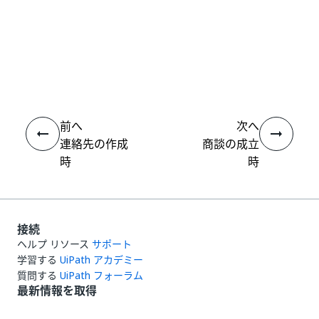
いい
はい
thumb_up
thumb_down
え
前へ
次へ
連絡先の作成
商談の成立
時
時
接続
ヘルプ リソース
サポート
学習する
UiPath アカデミー
質問する
UiPath フォーラム
最新情報を取得