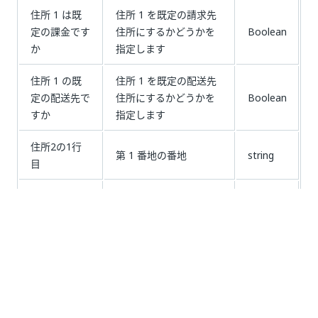
住所 1 は既
住所 1 を既定の請求先
定の課金です
住所にするかどうかを
Boolean
か
指定します
住所 1 の既
住所 1 を既定の配送先
定の配送先で
住所にするかどうかを
Boolean
すか
指定します
住所2の1行
第 1 番地の番地
string
目
住所 2 の 2
番地住所 2 行目
string
行目
アドレス 2
住所の都道府県 2
string
の状態
住所 2 市区
住所の市区町村 2
string
町村