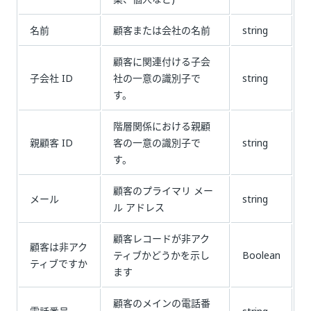
名前
顧客または会社の名前
string
顧客に関連付ける子会
子会社 ID
社の一意の識別子で
string
す。
階層関係における親顧
親顧客 ID
客の一意の識別子で
string
す。
顧客のプライマリ メー
メール
string
ル アドレス
顧客レコードが非アク
顧客は非アク
ティブかどうかを示し
Boolean
ティブですか
ます
顧客のメインの電話番