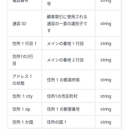
電話番号
string
号
顧客取引に使用される
通貨 ID
通貨の一意の識別子で
string
す
住所 1 行目 1
メインの番地 1 行目
string
住所1の2行
メインの番地 2 行目
string
目
アドレス 1
住所 1 の都道府県
string
の状態
住所: 1 city
住所1の市区町村
string
住所 1 zip
住所 1 の郵便番号
string
住所 1 か国
住所の国 1
string