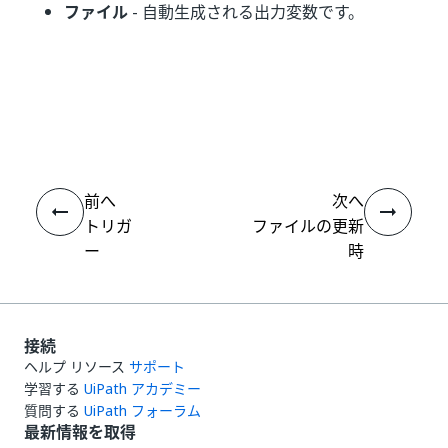
ファイル
- 自動生成される出力変数です。
いい
はい
thumb_up
thumb_down
え
前へ
次へ
トリガ
ファイルの更新
ー
時
接続
ヘルプ リソース
サポート
学習する
UiPath アカデミー
質問する
UiPath フォーラム
最新情報を取得