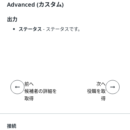
Advanced (カスタム)
出力
ステータス
- ステータスです。
いい
はい
thumb_up
thumb_down
え
前へ
次へ
候補者の詳細を
役職を取
取得
得
接続