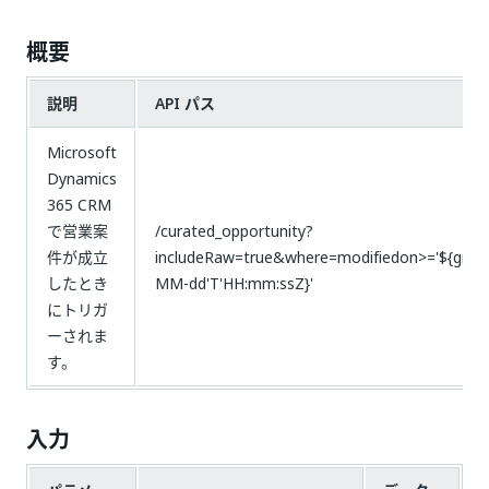
概要
説明
API パス
Microsoft
Dynamics
365 CRM
で営業案
/curated_opportunity?
件が成立
includeRaw=true&where=modifiedon>='${gmtD
したとき
MM-dd'T'HH:mm:ssZ}'
にトリガ
ーされま
す。
入力