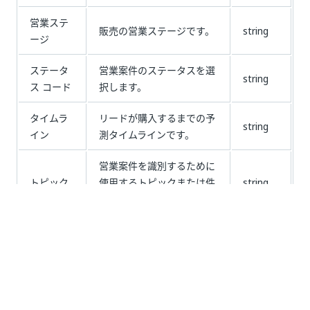
営業ステ
販売の営業ステージです。
string
ージ
ステータ
営業案件のステータスを選
string
ス コード
択します。
タイムラ
リードが購入するまでの予
string
イン
測タイムラインです。
営業案件を識別するために
トピック
使用するトピックまたは件
string
名です。
出力
デー
パラメーター
説明
タ型