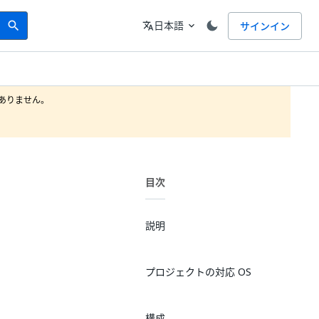
Search
言語
日本語
サインイン
search
translate
expand_more
りません。

目次
説明
プロジェクトの対応 OS
構成