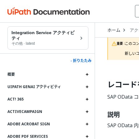
Open
ホーム
アク
Drop
Integration Service アクティビ
to
ティ
choo
このコ
その他
·
latest
重要 :
produ
新しいコ
- 折りたたみ
概要
レコード
UIPATH GENAI アクティビティ
SAP ODat
ACT! 365
ACTIVECAMPAIGN
説明
ADOBE ACROBAT SIGN
SAP ODat
ADOBE PDF SERVICES