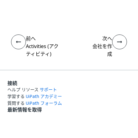
いい
はい
thumb_up
thumb_down
え
前へ
次へ
Activities (アク
会社を作
ティビティ)
成
接続
ヘルプ リソース
サポート
学習する
UiPath アカデミー
質問する
UiPath フォーラム
最新情報を取得