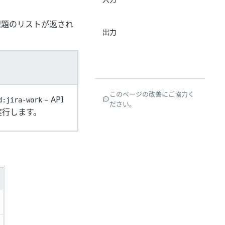
る課題のリストが返され
出力
このページの改善にご協力く
– API
d:jira-work
ださい。
実行します。