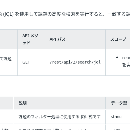
リ言語 (JQL) を使用して課題の高度な検索を実行すると、一致す
API メソ
API パス
スコープ
ッド
して課題
rea
GET
/rest/api/2/search/jql
を
ー
説明
データ型
課題のフィルター処理に使用する JQL 式です
string