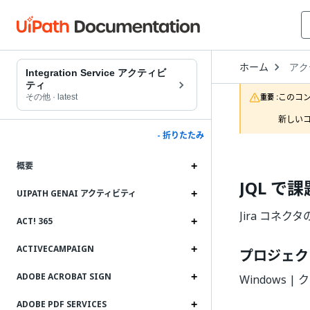
Open
ホーム
アク
Drop
Integration Service アクティビ
to
ティ
choo
このコ
その他
·
latest
重要 :
produ
新しいコ
- 折りたたみ
概要
JQL で
UIPATH GENAI アクティビティ
Jira コネク
ACT! 365
ACTIVECAMPAIGN
プロジェク
ADOBE ACROBAT SIGN
Windows 
ADOBE PDF SERVICES