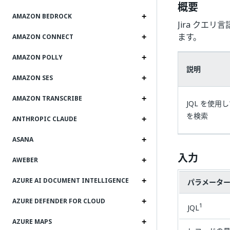
概要
AMAZON BEDROCK
Jira クエ
ます。
AMAZON CONNECT
AMAZON POLLY
説明
AMAZON SES
AMAZON TRANSCRIBE
JQL を使用
を検索
ANTHROPIC CLAUDE
ASANA
入力
AWEBER
AZURE AI DOCUMENT INTELLIGENCE
パラメータ
AZURE DEFENDER FOR CLOUD
1
JQL
AZURE MAPS