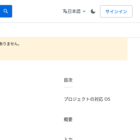
Search
言語
日本語
サインイン
search
translate
expand_more
りません。

目次
プロジェクトの対応 OS
概要
入力