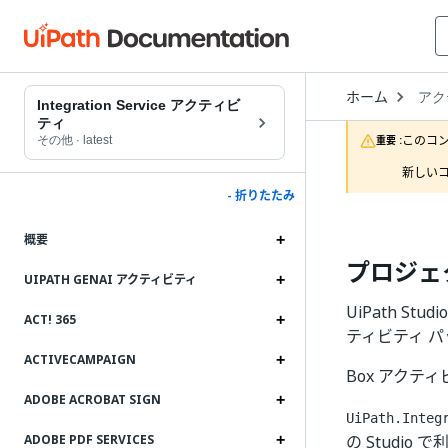
Open
ホーム
アク
Drop
Integration Service アクティビ
to
ティ
choo
このコ
その他
·
latest
重要 :
produ
新しいコ
- 折りたたみ
概要
プロジェ
UIPATH GENAI アクティビティ
UiPath Stu
ACT! 365
ティビティ 
ACTIVECAMPAIGN
Box アクテ
ADOBE ACROBAT SIGN
UiPath.Integ
の Studio
ADOBE PDF SERVICES