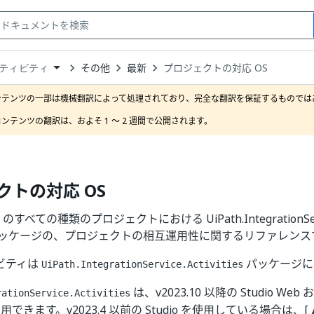
その他
最新
プロジェクトの対応 OS
ティビティ
down
se
ンテンツの一部は機械翻訳によって処理されており、完全な翻訳を保証するものではあ
ct
ンテンツの翻訳は、およそ 1 ～ 2 週間で公開されます。
クトの対応 OS
dio のすべての種類のプロジェクトにおける UiPath.IntegrationServic
パッケージの、プロジェクトの相互運用性に関するリファレンス
ィビティは
パッケージに
UiPath.IntegrationService.Activities
は、v2023.10 以降の Studio W
rationService.Activities
 で利用できます。v2023.4 以前の Studio を使用している場合は、[