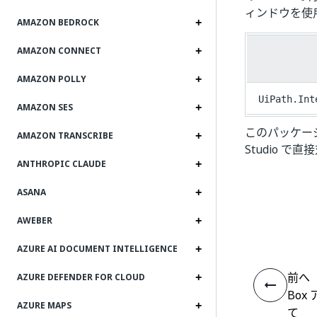
ィンドウを使
AMAZON BEDROCK
AMAZON CONNECT
AMAZON POLLY
UiPath.Int
AMAZON SES
このパッケージ
AMAZON TRANSCRIBE
Studio 
ANTHROPIC CLAUDE
ASANA
AWEBER
AZURE AI DOCUMENT INTELLIGENCE
前へ
AZURE DEFENDER FOR CLOUD
Box
AZURE MAPS
て