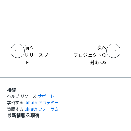
いい
はい
thumb_up
thumb_down
え
前へ
次へ
リリース ノー
プロジェクトの
ト
対応 OS
接続
ヘルプ リソース
サポート
学習する
UiPath アカデミー
質問する
UiPath フォーラム
最新情報を取得