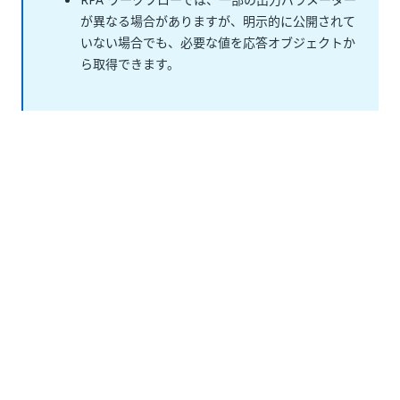
が異なる場合がありますが、明示的に公開されて
いない場合でも、必要な値を応答オブジェクトか
ら取得できます。
いい
はい
thumb_up
thumb_down
え
前へ
次へ
チャンネルに参
チャンネルの説
加
明を設定
接続