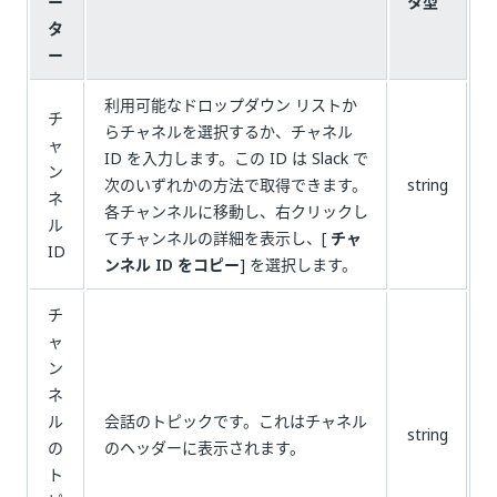
ー
タ型
タ
ー
利用可能なドロップダウン リストか
チ
らチャネルを選択するか、チャネル
ャ
ID を入力します。この ID は Slack で
ン
次のいずれかの方法で取得できます。
string
ネ
各チャンネルに移動し、右クリックし
ル
てチャンネルの詳細を表示し、[
チャ
ID
ンネル ID をコピー
] を選択します。
チ
ャ
ン
ネ
ル
会話のトピックです。これはチャネル
string
の
のヘッダーに表示されます。
ト