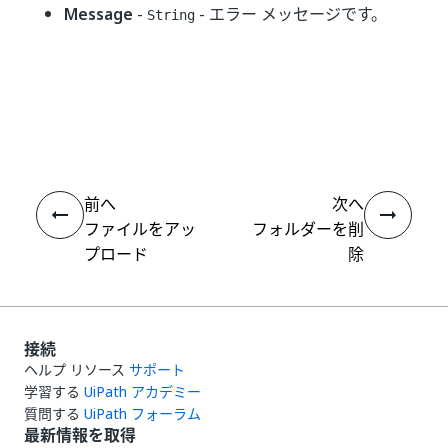
Message
-
- エラー メッセージです。
String
いい
はい
thumb_up
thumb_down
え
前へ
次へ
ファイルをアッ
フォルダーを削
プロード
除
接続
ヘルプ リソース
サポート
学習する
UiPath アカデミー
質問する
UiPath フォーラム
最新情報を取得