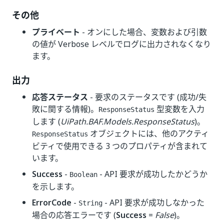
その他
プライベート
- オンにした場合、変数および引数
の値が Verbose レベルでログに出力されなくなり
ます。
出力
応答ステータス
- 要求のステータスです (成功/失
敗に関する情報)。
型変数を入力
ResponseStatus
します (
UiPath.BAF.Models.ResponseStatus
)。
オブジェクトには、他のアクティ
ResponseStatus
ビティで使用できる 3 つのプロパティが含まれて
います。
Success
-
- API 要求が成功したかどうか
Boolean
を示します。
ErrorCode
-
- API 要求が成功しなかった
String
場合の応答エラーです (
Success
=
False
)。