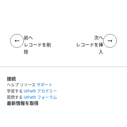
いい
はい
thumb_up
thumb_down
え
前へ
次へ
レコードを削
レコードを挿
除
入
接続
ヘルプ リソース
サポート
学習する
UiPath アカデミー
質問する
UiPath フォーラム
最新情報を取得