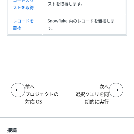
コードのリ
ストを取得します。
ストを取得
レコードを
Snowflake 内のレコードを置換しま
置換
す。
いい
はい
thumb_up
thumb_down
え
前へ
次へ
プロジェクトの
選択クエリを同
対応 OS
期的に実行
接続