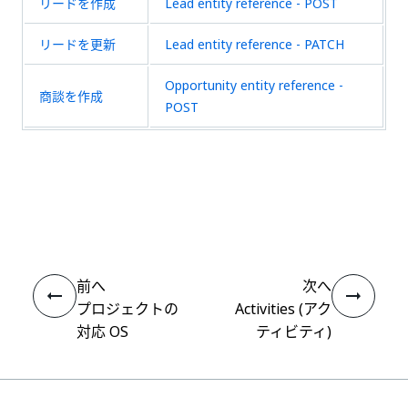
リードを作成
Lead entity reference - POST
リードを更新
Lead entity reference - PATCH
Opportunity entity reference -
商談を作成
POST
いい
はい
thumb_up
thumb_down
え
前へ
次へ
プロジェクトの
Activities (アク
対応 OS
ティビティ)