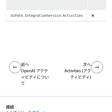
❌
UiPath.IntegrationService.Activities
いい
はい
thumb_up
thumb_down
え
前へ
次へ
OpenAI アクテ
Activities (アク
ィビティについ
ティビティ)
て
接続