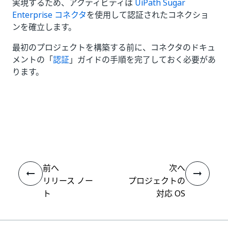
実現するため、アクティビティは
UiPath Sugar
Enterprise コネクタ
を使用して認証されたコネクショ
ンを確立します。
最初のプロジェクトを構築する前に、コネクタのドキュ
メントの「
認証
」ガイドの手順を完了しておく必要があ
ります。
いい
はい
thumb_up
thumb_down
え
前へ
次へ
リリース ノー
プロジェクトの
ト
対応 OS