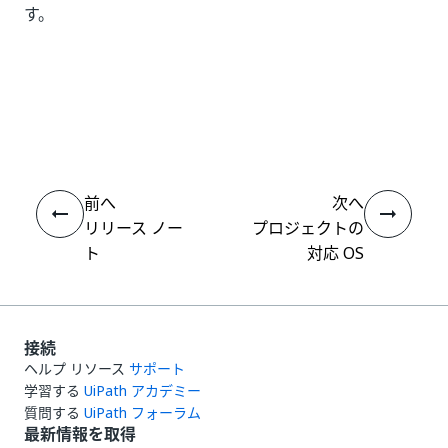
す。
いい
はい
thumb_up
thumb_down
え
前へ
次へ
リリース ノー
プロジェクトの
ト
対応 OS
接続
ヘルプ リソース
サポート
学習する
UiPath アカデミー
質問する
UiPath フォーラム
最新情報を取得