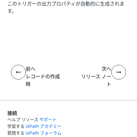
このトリガーの出力プロパティが自動的に生成されま
す。
いい
はい
thumb_up
thumb_down
え
前へ
次へ
レコードの作成
リリース ノー
時
ト
接続
ヘルプ リソース
サポート
学習する
UiPath アカデミー
質問する
UiPath フォーラム