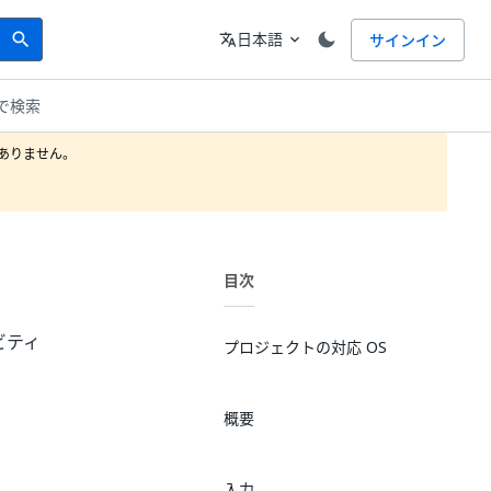
Search
言語
日本語
サインイン
search
translate
expand_more
で検索
りません。

目次
ビティ
プロジェクトの対応 OS
概要
入力