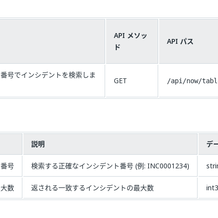
API メソッ
API パス
ド
ト番号でインシデントを検索しま
GET
/api/now/tabl
ー
説明
デ
ト番号
検索する正確なインシデント番号 (例: INC0001234)
str
最大数
返される一致するインシデントの最大数
int