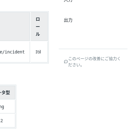
ロ
出力
ー
ル
Itil
e/incident
このページの改善にご協力く
ださい。
ータ型
ing
32