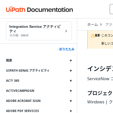
Open
ホーム
アク
Drop
Integration Service アクティビ
to
ティ
choo
このコ
その他
·
latest
重要 :
produ
新しいコ
- 折りたたみ
概要
インシデ
UIPATH GENAI アクティビティ
Service
ACT! 365
ACTIVECAMPAIGN
プロジェク
ADOBE ACROBAT SIGN
Windows 
ADOBE PDF SERVICES