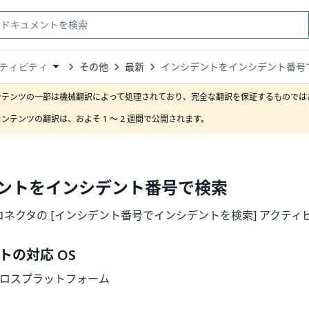
その他
最新
インシデントをインシデント番号
ティビティ
down
se
ンテンツの一部は機械翻訳によって処理されており、完全な翻訳を保証するものではあ
ct
ンテンツの翻訳は、およそ 1 ～ 2 週間で公開されます。
ントをインシデント番号で検索
Now コネクタの [インシデント番号でインシデントを検索] アクティ
トの対応 OS
| クロスプラットフォーム