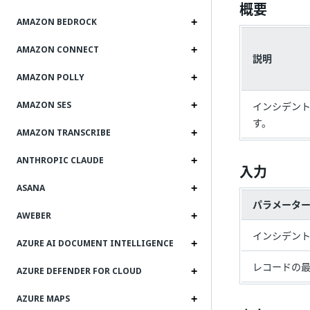
概要
AMAZON BEDROCK
AMAZON CONNECT
説明
AMAZON POLLY
AMAZON SES
インシデン
す。
AMAZON TRANSCRIBE
ANTHROPIC CLAUDE
入力
ASANA
パラメータ
AWEBER
インシデン
AZURE AI DOCUMENT INTELLIGENCE
レコードの
AZURE DEFENDER FOR CLOUD
AZURE MAPS