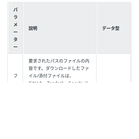
パ
ラ
メ
説明
データ型
ー
タ
ー
要求されたパスのファイルの内
容です。ダウンロードしたファ
フ
イル/添付ファイルは、
ァ
GitHub、Zendesk、Google ド
イ
ライブ、OneDrive、Box など
ル
のシステムの [ファイル/添付フ
を
ァイルをアップロード] アクテ
ファイル
ダ
ィビティの入力として使用でき
(IResource)
ウ
ます。このファイルを使用する
ン
には、Google ドライブ、
ロ
OneDrive などのリモート ディ