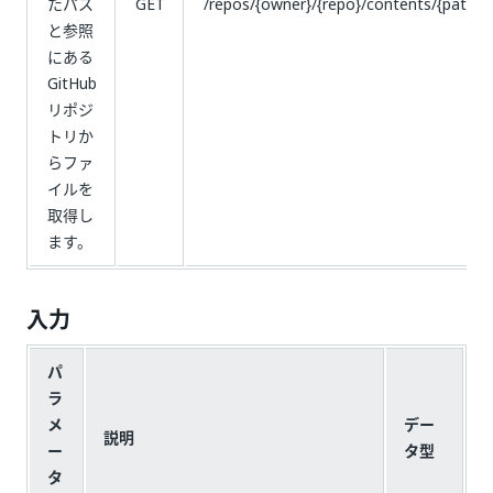
たパス
GET
/repos/{owner}/{repo}/contents/{path}
と参照
にある
GitHub
リポジ
トリか
らファ
イルを
取得し
ます。
入力
パ
ラ
メ
デー
説明
ー
タ型
タ