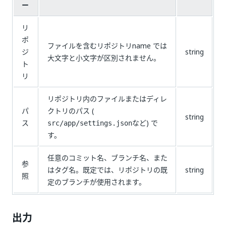
ー
リ
ポ
ファイルを含むリポジトリname では
ジ
string
大文字と小文字が区別されません。
ト
リ
リポジトリ内のファイルまたはディレ
パ
クトリのパス (
string
ス
など) で
src/app/settings.json
す。
任意のコミット名、ブランチ名、また
参
はタグ名。既定では、リポジトリの既
string
照
定のブランチが使用されます。
出力