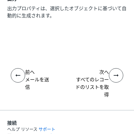
出力プロパティは、選択したオブジェクトに基づいて自
動的に生成されます。
いい
はい
thumb_up
thumb_down
え
前へ
次へ
メールを送
すべてのレコー
信
ドのリストを取
得
接続
ヘルプ リソース
サポート