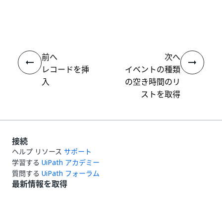
いい
はい
thumb_up
thumb_down
え
前へ
次へ
レコードを挿
イベントの種類
入
の空き時間のリ
ストを取得
接続
ヘルプ リソース
サポート
学習する
UiPath アカデミー
質問する
UiPath フォーラム
最新情報を取得