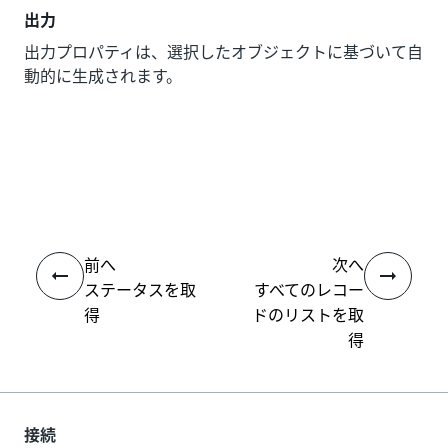
出力
出力プロパティは、選択したオブジェクトに基づいて自
動的に生成されます。
いい
はい
thumb_up
thumb_down
え
前へ
次へ
ステータスを取
すべてのレコー
得
ドのリストを取
得
接続