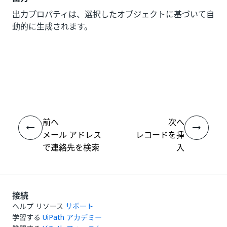
出力プロパティは、選択したオブジェクトに基づいて自
動的に生成されます。
いい
はい
thumb_up
thumb_down
え
前へ
次へ
メール アドレス
レコードを挿
で連絡先を検索
入
接続
ヘルプ リソース
サポート
学習する
UiPath アカデミー