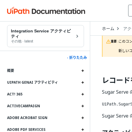
Open
ホーム
アク
Drop
Integration Service アクティビ
to
ティ
choo
このコ
その他
·
latest
重要 :
produ
新しいコ
- 折りたたみ
概要
レコード
UIPATH GENAI アクティビティ
Sugar Se
ACT! 365
UiPath.Sugar
ACTIVECAMPAIGN
Sugar Se
ADOBE ACROBAT SIGN
ADOBE PDF SERVICES