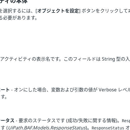
ティの本体
を選択するには、[
オブジェクトを設定
] ボタンをクリックして
る必要があります。
 アクティビティの表示名です。このフィールドは String 型
ベート
- オンにした場合、変数および引数の値が Verbose レ
ます。
テータス
- 要求のステータスです (成功/失敗に関する情報)。
Res
す (
UiPath.BAF.Models.ResponseStatus
)。
オ
ResponseStatus