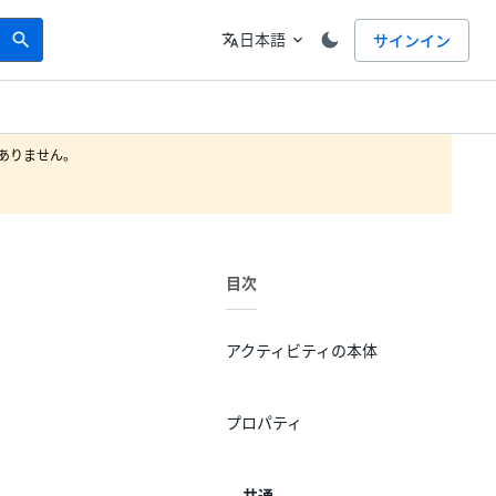
Search
言語
日本語
サインイン
search
translate
expand_more
りません。

目次
。
アクティビティの本体
プロパティ
共通