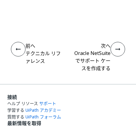
いい
はい
thumb_up
thumb_down
え
前へ
次へ
Oracle NetSuite
テクニカル リフ
でサポート ケー
ァレンス
スを作成する
接続
ヘルプ リソース
サポート
学習する
UiPath アカデミー
質問する
UiPath フォーラム
最新情報を取得