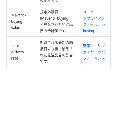
の割合です。
規定外購買
メニュー -コ
Maverick
(Maverick buying)
ンプライアン
buying
と見なされた発注品
ス - Maverick
value
目の合計値です。
buying
期待される最新の納
Late
効率性 - サプ
品日より後に納品さ
delivery
ライヤーのパ
れた発注品目の割合
rate
フォーマンス
です。
PO の平均
発注の作成から発注
Procurement
スループッ
の承認までの平均ス
- Purchase
ト時間の承
ループット時間で
orders
認
す。
エンド ツー エンド
のプロセス (購買依
平均スルー
頼の作成から関連す