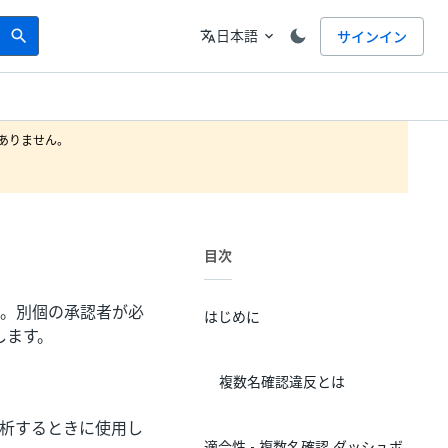
Search
言語
日本語
サインイン
search
translate
expand_more
りません。

目次
ュボード。別個の承認者が必
はじめに
します。
複数名確認違反とは
析するときに使用し
適合性 - 複数名確認 ダッシュボ