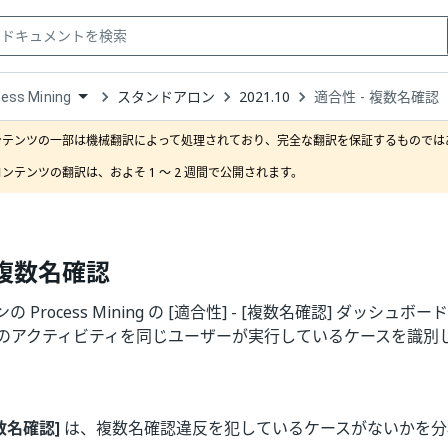
スタンドアロン
2021.10
適合性 - 複数名確認
ess Mining
down
se
ンテンツの一部は機械翻訳によって処理されており、完全な翻訳を保証するものではあ
ct
ンテンツの翻訳は、およそ 1 ～ 2 週間で公開されます。
 複数名確認
 Process Mining の [適合性] - [複数名確認] ダッシ
以上のアクティビティを同じユーザーが実行しているケースを識別
複数名確認]
は、複数名確認違反を犯しているケースがないかを分