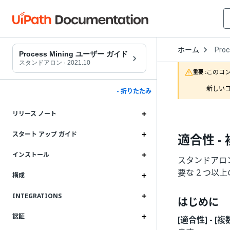
Open
ホーム
Proc
Drop
Process Mining ユーザー ガイド
to
スタンドアロン
·
2021.10
choo
このコ
重要 :
produ
新しいコ
- 折りたたみ
リリース ノート
スタート アップ ガイド
適合性 -
インストール
スタンドアロンの
要な 2 つ
構成
INTEGRATIONS
はじめに
認証
[適合性] - [