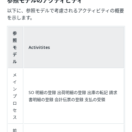
参照モデルのアクティビティ
以下に、参照モデルで考慮されるアクティビティの概要
を示します。
参
照
モ
Activitites
デ
ル
メ
イ
ン
SO 明細の登録 出荷明細の登録 出庫の転記 請求
プ
書明細の登録 会計伝票の登録 支払の受領
ロ
セ
ス
前