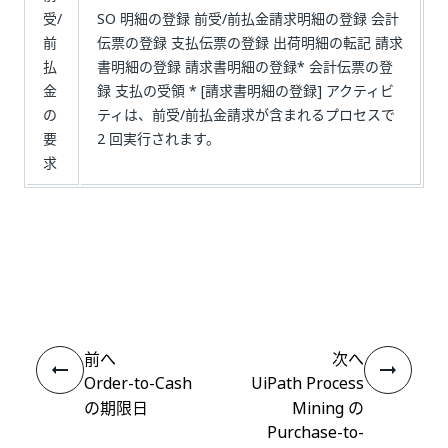
受/
SO 明細の登録 前受/前払金請求明細の登録 会計
前
伝票の登録 支払伝票の登録 出荷明細の転記 請求
払
書明細の登録 請求書明細の登録* 会計伝票の登
金
録 支払の受領 * [請求書明細の登録] アクティビ
の
ティは、前受/前払金請求が含まれるプロセスで
要
2 回実行されます。
求
いい
はい
thumb_up
thumb_down
え
前へ
次へ
Order-to-Cash
UiPath Process
の期限日
Mining の
Purchase-to-