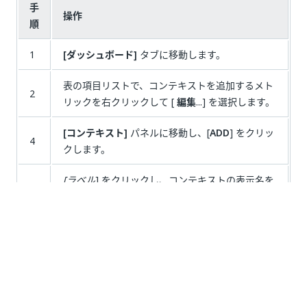
手
操作
順
1
[ダッシュボード]
タブに移動します。
表の項目リストで、コンテキストを追加するメト
2
リックを右クリックして [
編集
...] を選択します。
[コンテキスト]
パネルに移動し、[
ADD
] をクリッ
4
クします。
[ラベル
] をクリックし、コンテキストの表示名を
5
入力します。
をクリックし、コンテキストとして
expression
6
使用するメトリックを表す式を入力します。
[OK]
をクリックします。
定義済みのコンテキスト メトリックが
[コンテキスト]