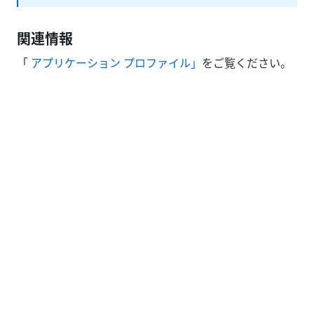
関連情報
「
アプリケーション プロファイル」
をご覧ください。
いい
はい
thumb_up
thumb_down
え
前へ
次へ
環境 (ロボット
コネクタ (.mvp)
グループ)
をデプロイする
接続
ヘルプ リソース
サポート