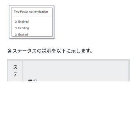
各ステータスの説明を以下に示します。
ス
テ
ー
説明
タ
ス
エンドユーザーはアカウントの 2 要素認証の設定
有
を正常に完了しているため、ログインするたびに
効
認証コードを使用する必要があります。