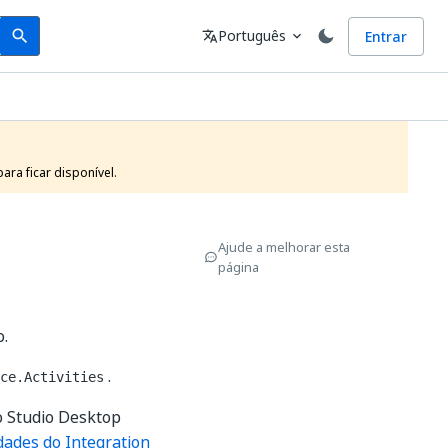
Search
Idioma
Português
Entrar
search
translate
expand_more
ra ficar disponível.
Ajude a melhorar esta
página
o.
.
ce.Activities
o Studio Desktop
dades do Integration