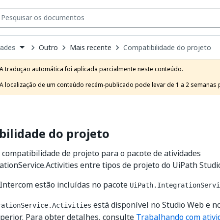
Outro
Mais recente
Compatibilidade do projeto
dades
own
e
A tradução automática foi aplicada parcialmente neste conteúdo.

t
A localização de um conteúdo recém-publicado pode levar de 1 a 2 semanas pa
ilidade do projeto
 compatibilidade de projeto para o pacote de atividades
tionService.Activities entre tipos de projeto do UiPath Studi
 Intercom estão incluídas no pacote
UiPath.IntegrationServi
está disponível no Studio Web e n
rationService.Activities
perior. Para obter detalhes, consulte
Trabalhando com ativi