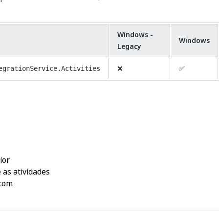
Windows -
Windows
Legacy
❌
✅
egrationService.Activities
Sim
Não
thumb_up
thumb_down
ior
 as atividades
rcom