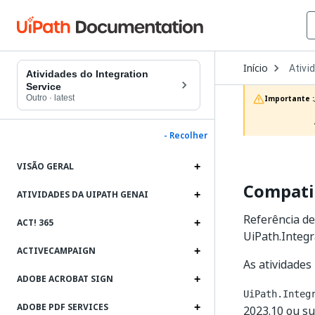
Open
Início
Ativi
Dropd
Atividades do Integration
to
Service
choos
Outro
·
latest
Importante :
produc
- Recolher
VISÃO GERAL
Compatib
ATIVIDADES DA UIPATH GENAI
Referência de
ACT! 365
UiPath.Integra
ACTIVECAMPAIGN
As atividades
ADOBE ACROBAT SIGN
UiPath.Integ
ADOBE PDF SERVICES
2023.10 ou su