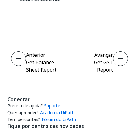
Sim
Não
thumb_up
thumb_down
Anterior
Avançar
Get Balance
Get GST
Sheet Report
Report
Conectar
Precisa de ajuda?
Suporte
Quer aprender?
Academia UiPath
Tem perguntas?
Fórum do UiPath
Fique por dentro das novidades