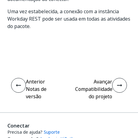
Uma vez estabelecida, a conexão com a instância
Workday REST pode ser usada em todas as atividades
do pacote.
Sim
Não
thumb_up
thumb_down
Anterior
Avançar
Notas de
Compatibilidade
versão
do projeto
Conectar
Precisa de ajuda?
Suporte