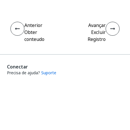
Anterior
Avançar
Obter
Excluir
conteudo
Registro
Conectar
Precisa de ajuda?
Suporte
Quer aprender?
Academia UiPath
Tem perguntas?
Fórum do UiPath
Fique por dentro das novidades