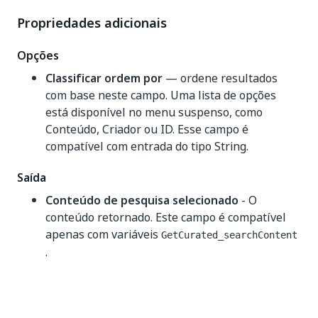
Propriedades adicionais
Opções
Classificar ordem por
— ordene resultados
com base neste campo. Uma lista de opções
está disponível no menu suspenso, como
Conteúdo, Criador ou ID. Esse campo é
compatível com entrada do tipo String.
Saída
Conteúdo de pesquisa selecionado
- O
conteúdo retornado. Este campo é compatível
apenas com variáveis
GetCurated_searchContent
.
Sim
Não
thumb_up
thumb_down