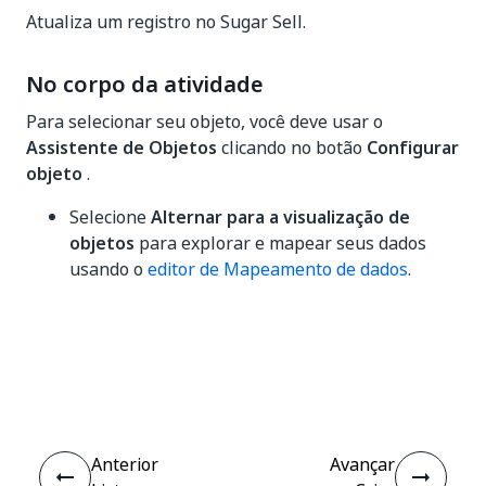
Atualiza um registro no Sugar Sell.
No corpo da atividade
Para selecionar seu objeto, você deve usar o
Assistente de Objetos
clicando no botão
Configurar
objeto
.
Selecione
Alternar para a visualização de
objetos
para explorar e mapear seus dados
usando o
editor de Mapeamento de dados
.
Sim
Não
thumb_up
thumb_down
Anterior
Avançar