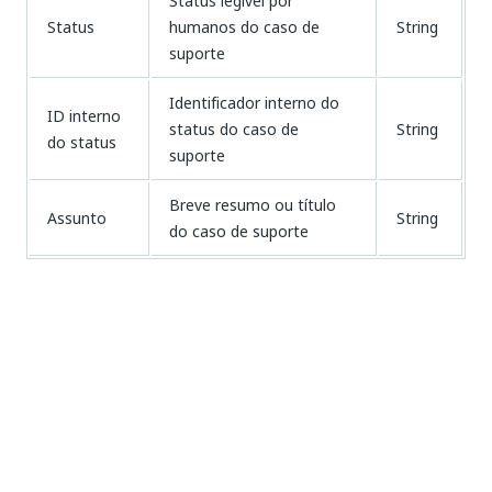
Status legível por
Status
humanos do caso de
String
suporte
Identificador interno do
ID interno
status do caso de
String
do status
suporte
Breve resumo ou título
Assunto
String
do caso de suporte
Saída
Tipo
Parâmetro
Description
de
dados
Identificador interno
ID Interno
exclusivo do caso de
String