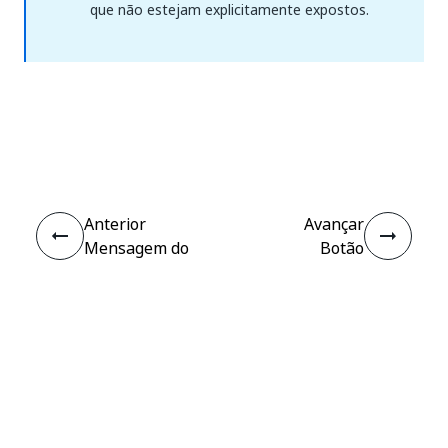
que não estejam explicitamente expostos.
Sim
Não
thumb_up
thumb_down
Anterior
Avançar
Mensagem do
Botão
canal
Clicado
atualizada
Conectar
Precisa de ajuda?
Suporte
Quer aprender?
Academia UiPath